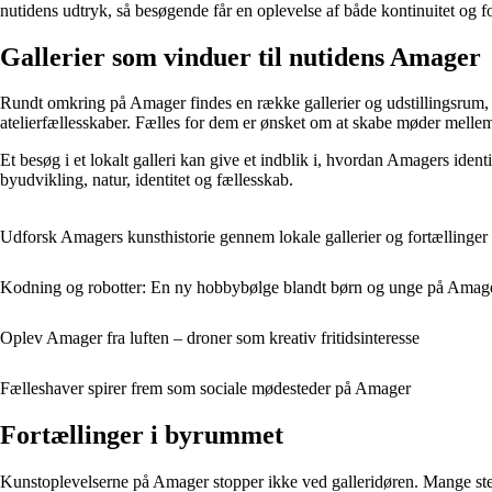
nutidens udtryk, så besøgende får en oplevelse af både kontinuitet og f
Gallerier som vinduer til nutidens Amager
Rundt omkring på Amager findes en række gallerier og udstillingsrum, h
atelierfællesskaber. Fælles for dem er ønsket om at skabe møder melle
Et besøg i et lokalt galleri kan give et indblik i, hvordan Amagers ident
byudvikling, natur, identitet og fællesskab.
Udforsk Amagers kunsthistorie gennem lokale gallerier og fortællinger
Kodning og robotter: En ny hobbybølge blandt børn og unge på Amag
Oplev Amager fra luften – droner som kreativ fritidsinteresse
Fælleshaver spirer frem som sociale mødesteder på Amager
Fortællinger i byrummet
Kunstoplevelserne på Amager stopper ikke ved galleridøren. Mange stede