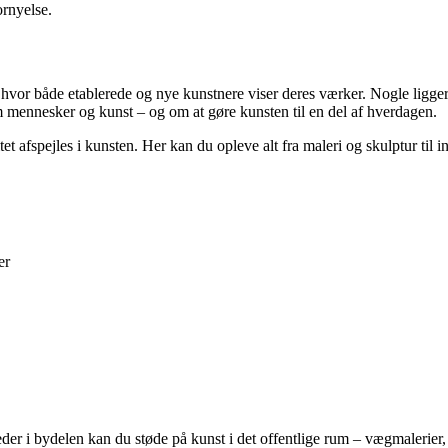
ornyelse.
vor både etablerede og nye kunstnere viser deres værker. Nogle ligger i
m mennesker og kunst – og om at gøre kunsten til en del af hverdagen.
itet afspejles i kunsten. Her kan du opleve alt fra maleri og skulptur ti
er
r i bydelen kan du støde på kunst i det offentlige rum – vægmalerier, 