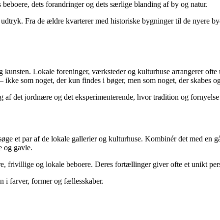
s beboere, dets forandringer og dets særlige blanding af by og natur.
dtryk. Fra de ældre kvarterer med historiske bygninger til de nyere by
ng kunsten. Lokale foreninger, værksteder og kulturhuse arrangerer oft
e – ikke som noget, der kun findes i bøger, men som noget, der skabes og
ng af det jordnære og det eksperimenterende, hvor tradition og fornyelse
esøge et par af de lokale gallerier og kulturhuse. Kombinér det med en
e og gavle.
e, frivillige og lokale beboere. Deres fortællinger giver ofte et unikt
 i farver, former og fællesskaber.