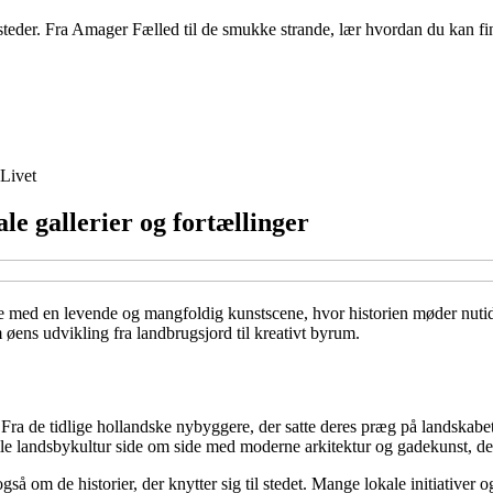
teder. Fra Amager Fælled til de smukke strande, lær hvordan du kan fi
Livet
e gallerier og fortællinger
med en levende og mangfoldig kunstscene, hvor historien møder nutiden
om øens udvikling fra landbrugsjord til kreativt byrum.
 de tidlige hollandske nybyggere, der satte deres præg på landskabet, ti
gamle landsbykultur side om side med moderne arkitektur og gadekunst, d
om de historier, der knytter sig til stedet. Mange lokale initiativer og