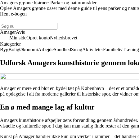
Amagers grønne hjørner: Parker og naturområder
Oplev Amagers grønne oaser med denne guide til øens parker og naturs
Hent e-bogen
AmagerAvis
Min side
Opret konto
Nyhedsbrevet
Kategorier
Byg
Bolig
Økonomi
Arbejde
Sundhed
Smag
Aktiviteter
Familieliv
Træning
Udforsk Amagers kunsthistorie gennem lokal
Amager er mere end blot en bydel tæt på København – det er et område 
på opdagelse i alt fra moderne gallerier til historiske spor, der vidner 
En ø med mange lag af kultur
Amagers kunsthistorie afspejler øens forvandling gennem århundreder. Fra
visuelle og kulturelle spor. I dag kan man stadig finde rester af den 
Kunst på Amager handler ikke kun om værker i rammer – det handler også 