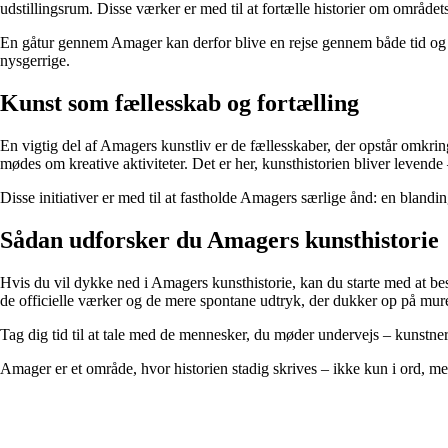
udstillingsrum. Disse værker er med til at fortælle historier om området
En gåtur gennem Amager kan derfor blive en rejse gennem både tid og u
nysgerrige.
Kunst som fællesskab og fortælling
En vigtig del af Amagers kunstliv er de fællesskaber, der opstår omkri
mødes om kreative aktiviteter. Det er her, kunsthistorien bliver levend
Disse initiativer er med til at fastholde Amagers særlige ånd: en blandi
Sådan udforsker du Amagers kunsthistorie
Hvis du vil dykke ned i Amagers kunsthistorie, kan du starte med at b
de officielle værker og de mere spontane udtryk, der dukker op på mur
Tag dig tid til at tale med de mennesker, du møder undervejs – kunstner
Amager er et område, hvor historien stadig skrives – ikke kun i ord, men