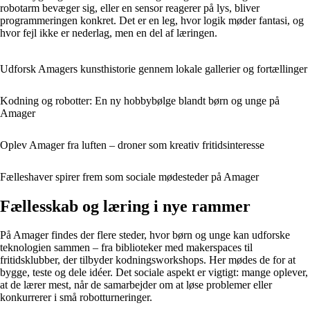
robotarm bevæger sig, eller en sensor reagerer på lys, bliver
programmeringen konkret. Det er en leg, hvor logik møder fantasi, og
hvor fejl ikke er nederlag, men en del af læringen.
Udforsk Amagers kunsthistorie gennem lokale gallerier og fortællinger
Kodning og robotter: En ny hobbybølge blandt børn og unge på
Amager
Oplev Amager fra luften – droner som kreativ fritidsinteresse
Fælleshaver spirer frem som sociale mødesteder på Amager
Fællesskab og læring i nye rammer
På Amager findes der flere steder, hvor børn og unge kan udforske
teknologien sammen – fra biblioteker med makerspaces til
fritidsklubber, der tilbyder kodningsworkshops. Her mødes de for at
bygge, teste og dele idéer. Det sociale aspekt er vigtigt: mange oplever,
at de lærer mest, når de samarbejder om at løse problemer eller
konkurrerer i små robotturneringer.