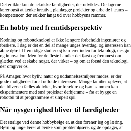
Det er ikke kun de tekniske færdigheder, der udvikles. Deltagerne
lærer også at tænke kreativt, planlægge projekter og arbejde i teams –
kompetencer, der rækker langt ud over hobbyens rammer.
En hobby med fremtidsperspektiv
Kodning og robotteknologi er ikke længere forbeholdt ingeniører og
forskere. I dag er det en del af mange unges hverdag, og interessen kan
åbne døre til fremtidige studier og karrierer inden for teknologi, design
og innovation. Men for de fleste handler det først og fremmest om
glæden ved at skabe noget, der virker – og om at forstå den teknologi,
der omgiver os.
På Amager, hvor byliv, natur og uddannelsesmiljøer mødes, er der
gode muligheder for at udfolde interessen. Mange familier oplever, at
det bliver en fælles aktivitet, hvor forældre og børn sammen kan
eksperimentere med små projekter derhjemme – fra at bygge en
robotbil til at programmere et simpelt spil.
Når nysgerrighed bliver til færdigheder
Det særlige ved denne hobbybølge er, at den forener leg og læring.
Børn og unge lærer at tænke som problemløsere, og de opdager, at