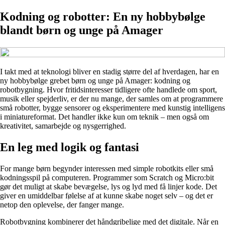
Kodning og robotter: En ny hobbybølge
blandt børn og unge på Amager
I takt med at teknologi bliver en stadig større del af hverdagen, har en
ny hobbybølge grebet børn og unge på Amager: kodning og
robotbygning. Hvor fritidsinteresser tidligere ofte handlede om sport,
musik eller spejderliv, er der nu mange, der samles om at programmere
små robotter, bygge sensorer og eksperimentere med kunstig intelligens
i miniatureformat. Det handler ikke kun om teknik – men også om
kreativitet, samarbejde og nysgerrighed.
En leg med logik og fantasi
For mange børn begynder interessen med simple robotkits eller små
kodningsspil på computeren. Programmer som Scratch og Micro:bit
gør det muligt at skabe bevægelse, lys og lyd med få linjer kode. Det
giver en umiddelbar følelse af at kunne skabe noget selv – og det er
netop den oplevelse, der fanger mange.
Robotbygning kombinerer det håndgribelige med det digitale. Når en