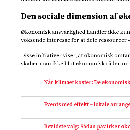
Den sociale dimension af ø
Økonomisk ansvarlighed handler ikke kun o
voksende interesse for at dele ressourcer –
Disse initiativer viser, at økonomisk omt
skaber man ikke blot økonomisk råderum, me
Når klimaet koster: De økonomis
Events med effekt – lokale arra
Bevidste valg: Sådan påvirker ø