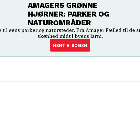
AMAGERS GRØNNE
HJØRNER: PARKER OG
NATUROMRÅDER
il øens parker og natursteder. Fra Amager Fælled til de s
skønhed midt i byens larm.
HENT E-BOGEN