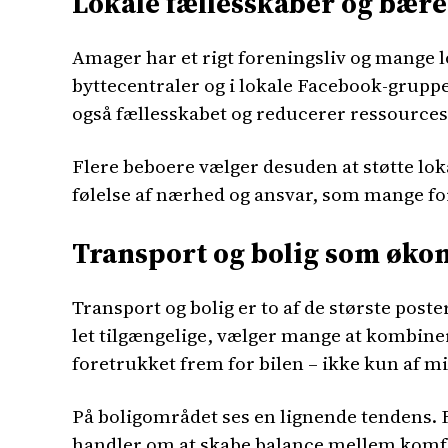
Lokale fællesskaber og bære
Amager har et rigt foreningsliv og mange l
byttecentraler og i lokale Facebook-gruppe
også fællesskabet og reducerer ressources
Flere beboere vælger desuden at støtte lo
følelse af nærhed og ansvar, som mange fo
Transport og bolig som øk
Transport og bolig er to af de største pos
let tilgængelige, vælger mange at kombinere
foretrukket frem for bilen – ikke kun af 
På boligområdet ses en lignende tendens. F
handler om at skabe balance mellem komf