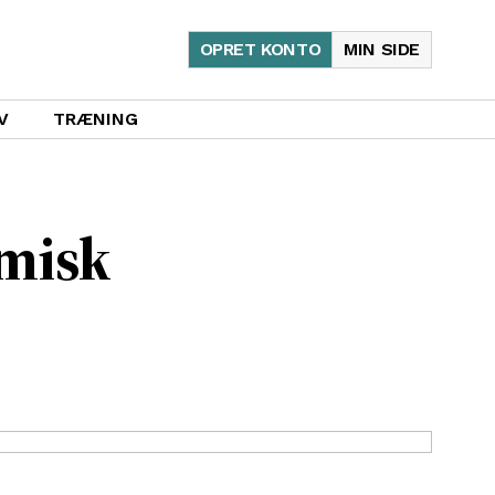
OPRET KONTO
MIN SIDE
V
TRÆNING
omisk