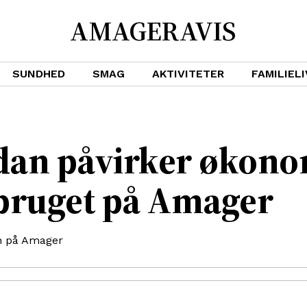
AMAGERAVIS
SUNDHED
SMAG
AKTIVITETER
FAMILIELI
ådan påvirker økon
rbruget på Amager
en på Amager