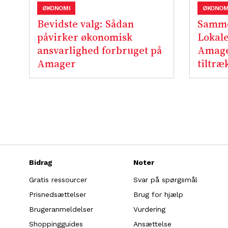
ØKONOMI
ØKONOM
Bevidste valg: Sådan
Samme
påvirker økonomisk
Lokale
ansvarlighed forbruget på
Amage
Amager
tiltræ
Bidrag
Noter
Gratis ressourcer
Svar på spørgsmål
Prisnedsættelser
Brug for hjælp
Brugeranmeldelser
Vurdering
Shoppingguides
Ansættelse