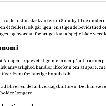
 fra de historiske kvarterer i Sundby til de moder
 men ét fællestræk går igen: en stigende bevidsthe
uges, og hvordan forbruget kan afspejle både værdi
konomi
mager – oplevet stigende priser på alt fra energi til
sk ansvarlighed handler ikke kun om at spare, men
tiativer frem for hurtige impulskøb.
grad bliver en del af hverdagskulturen. Det kan være
 holder længere.