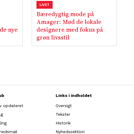
LIVET
Bæredygtig mode på
Amager: Mød de lokale
 de nye
designere med fokus på
grøn livsstil
ub
Links i indholdet
iv opdateret
Oversigt
lg
Tekster
ling
Historik
hedsmail
Nyhedssektion