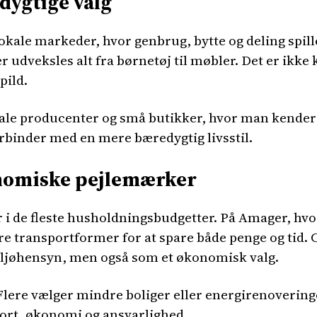
dygtige valg
okale markeder, hvor genbrug, bytte og deling spill
r udveksles alt fra børnetøj til møbler. Det er ikke
pild.
kale producenter og små butikker, hvor man kender 
rbinder med en mere bæredygtig livsstil.
onomiske pejlemærker
ter i de fleste husholdningsbudgetter. På Amager, h
 transportformer for at spare både penge og tid. Cy
miljøhensyn, men også som et økonomisk valg.
lere vælger mindre boliger eller energirenoveringer
ort, økonomi og ansvarlighed.