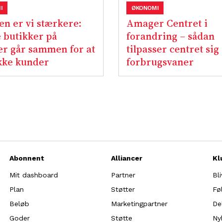
I
ØKONOMI
n er vi stærkere:
Amager Centret i
 butikker på
forandring – sådan
r går sammen for at
tilpasser centret sig
kke kunder
forbrugsvaner
Abonnent
Alliancer
Kl
Mit dashboard
Partner
Bl
Plan
Støtter
Fø
Beløb
Marketingpartner
De
Goder
Støtte
Ny